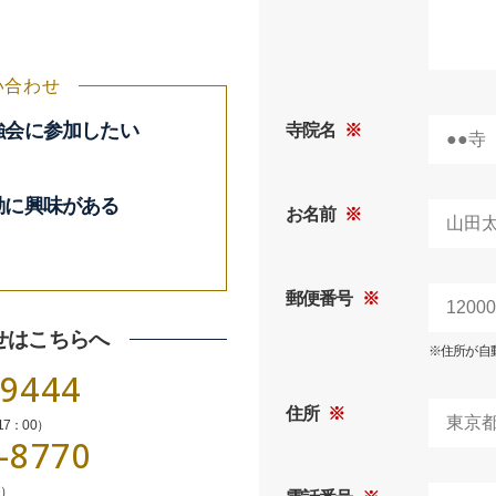
い合わせ
強会に参加したい
寺院名
※
動に興味がある
お名前
※
郵便番号
※
せはこちらへ
※住所が自
-9444
住所
※
17：00）
-8770
間）