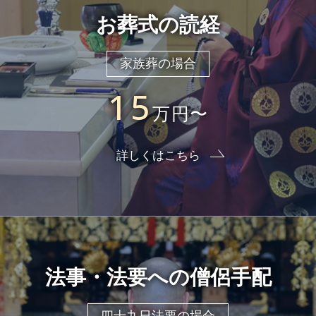
お葬式の読経
家族葬の場合
15
万円〜
詳しくはこちら
法事・法要への僧侶手配