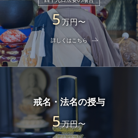
四十九日法要の場合
5
万円〜
詳しくはこちら
戒名・法名の授与
5
万円〜